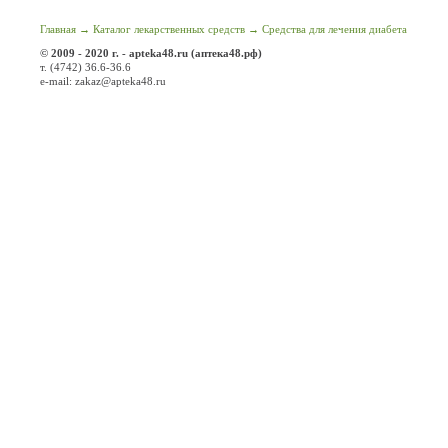
Главная
→
Каталог лекарственных средств
→
Средства для лечения диабета
© 2009 - 2020 г. - apteka48.ru (аптека48.рф)
т. (4742) 36.6-36.6
e-mail: zakaz@apteka48.ru