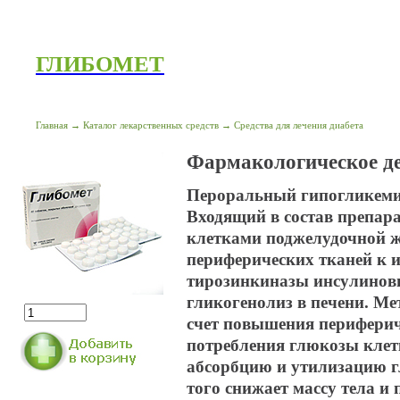
ГЛИБОМЕТ
Главная
→
Каталог лекарственных средств
→
Средства для лечения диабета
Фармакологическое д
Пероральный гипогликемич
Входящий в состав препара
клетками поджелудочной ж
периферических тканей к и
тирозинкиназы инсулиновы
гликогенолиз в печени. Ме
счет повышения периферич
потребления глюкозы клет
абсорбцию и утилизацию 
того снижает массу тела и