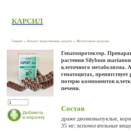
КАРСИЛ
Главная
→
Каталог лекарственных средств
→
Желчегонные средства
Гепатопротектор. Препара
растения Silybum marianum
клеточного метаболизма. А
гепатоцитах, препятствуе
потерю компонентов клетк
печени.
Состав
драже двояковыпуклые, корич
35 мг; вспомогательные веще