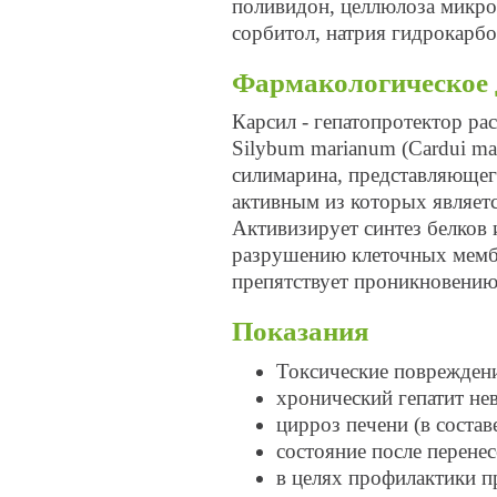
поливидон, целлюлоза микрокр
сорбитол, натрия гидрокарбо
Фармакологическое 
Карсил - гепатопротектор ра
Silybum marianum (Cardui mar
силимарина, представляющег
активным из которых являет
Активизирует синтез белков 
разрушению клеточных мембр
препятствует проникновению 
Показания
Токсические повреждени
хронический гепатит не
цирроз печени (в состав
состояние после перенес
в целях профилактики п