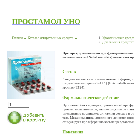
ПРОСТАМОЛ УНО
Главная
→
Каталог лекарственных средств
→
Урологические средс
Для лечения предста
Препарат, применяемый при функциональных на
мелкопильчатый Sabal serrulata) оказывает пр
Состав
Капсулы мягкие желатиновые овальной формы, с 
плодов Serenoa repens (9-11:1) (Extr. Sabalis s
красная (Е124);
Фармакологическое действие
Простамол Уно - препарат, применяемый при фун
противовоспалительное, антиэкссудативное и ан
уменьшению проницаемости стенки сосудов и от
таза. Механизм антиандрогенного действия окон
стимулирует пролиферацию клеток предстательн
Показания