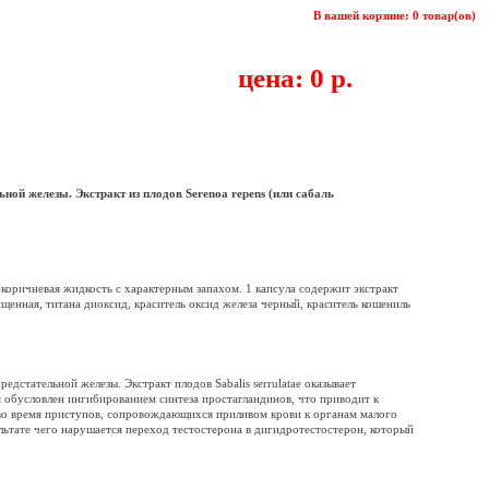
В вашей корзине: 0 товар(ов)
цена: 0 р.
ой железы. Экстракт из плодов Serenoa repens (или сабаль
коричневая жидкость с характерным запахом. 1 капсула содержит экстракт
чищенная, титана диоксид, краситель оксид железа черный, краситель кошениль
стательной железы. Экстракт плодов Sabalis serrulatae оказывает
 обусловлен ингибированием синтеза простагландинов, что приводит к
 во время приступов, сопровождающихся приливом крови к органам малого
льтате чего нарушается переход тестостерона в дигидротестостерон, который