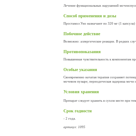
Лечение функциональных нарушений мочеиспуска
Способ применения и дозы
Простамол Уно назначают по 320 мг (1 капсула) 
Побочное действие
Возможно: аллергические реакции. В редких случ
Противопоказания
Повышенная чувствительность к компонентам пр
Особые указания
Своевременно начатая терапия сохраняет потенц
мочевом пузыре; периодическая задержка мочи 
Условия хранения
Препарат следует хранить в сухом месте при те
Срок годности
- 2 года.
артикул: 1095