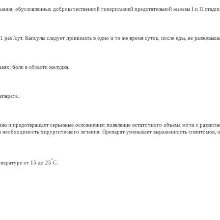
ния, обусловленных доброкачественной гиперплазией предстательной железы I и II стадии
1 раз /сут. Капсулы следует принимать в одно и то же время суток, после еды, не разжевыв
аях: боли в области желудка.
епарата.
ию и предотвращает серьезные осложнения: появление остаточного объема мочи с развитие
и необходимость хирургического лечения. Препарат уменьшает выраженность симптомов, о
°
мпературе от 15 до 25
С.