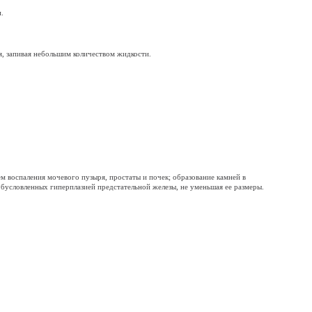
.
ая, запивая небольшим количеством жидкости.
м воспаления мочевого пузыря, простаты и почек; образование камней в
бусловленных гиперплазией предстательной железы, не уменьшая ее размеры.