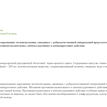
тва
тельной железы
рушениях мочеиспускания, связанных с доброкачественной гиперплазией предстательн
отивовоспалительное, антиэкссудативное и антиандрогенное действие.
непрозрачной двухцветной оболочкой: черно-красного цвета. Содержимое капсулы: темно-
errulatae) - 320 мг; вспомогательные вещества: сукцинилированный желатин, глицерин, вода о
кциональных нарушениях мочеиспускания, связанных с доброкачественной гиперплазией пред
тиандрогенное действие. Механизм противовоспалительного и антиэкссудативного действия
ека тканей железы. Противовоспалительное и антиэкссудативное действие особенно важно
чательно не выяснен, но может быть обусловлен ингибированием 5-альфа-редуктазы, в резу
ой железы.