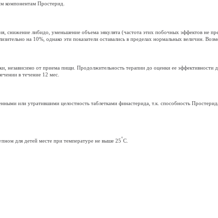
им компонентам Простерид.
я, снижение либидо, уменьшение объема эякулята (частота этих побочных эффектов не пре
изительно на 10%, однако эти показатели оставались в пределах нормальных величин. Возм
тки, независимо от приема пищи. Продолжительность терапии до оценки ее эффективности 
чении в течение 12 мес.
ченными или утратившими целостность таблетками финастерида, т.к. способность Простерид
°
упном для детей месте при температуре не выше 25
C.