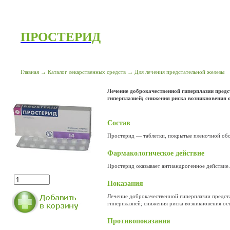
ПРОСТЕРИД
Главная
→
Каталог лекарственных средств
→
Для лечения предстательной железы
Лечение доброкачественной гиперплазии пред
гиперплазией; снижения риска возникновения 
Состав
Простерид — таблетки, покрытые пленочной обол
Фармакологическое действие
Простерид оказывает антиандрогенное действие.
Показания
Лечение доброкачественной гиперплазии предста
гиперплазией; снижения риска возникновения ос
Противопоказания