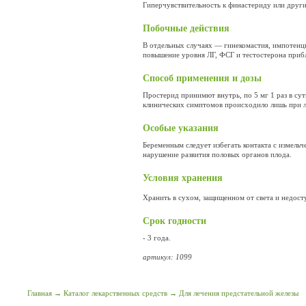
Гиперчувствительность к финастериду или друг
Побочные действия
В отдельных случаях — гинекомастия, импотенци
повышение уровня ЛГ, ФСГ и тестостерона прибл
Способ применения и дозы
Простерид принимют внутрь, по 5 мг 1 раз в су
клинических симптомов происходило лишь при ле
Особые указания
Беременным следует избегать контакта с измель
нарушение развития половых органов плода.
Условия хранения
Хранить в сухом, защищенном от света и недост
Срок годности
- 3 года.
артикул: 1099
Главная
→
Каталог лекарственных средств
→
Для лечения предстательной железы