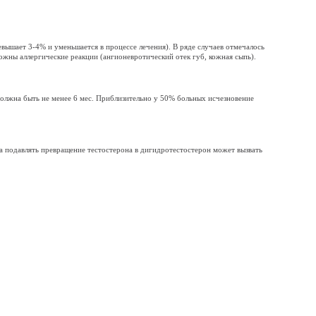
вышает 3-4% и уменьшается в процессе лечения). В ряде случаев отмечалось
ожны аллергические реакции (ангионевротический отек губ, кожная сыпь).
должна быть не менее 6 мес. Приблизительно у 50% больных исчезновение
а подавлять превращение тестостерона в дигидротестостерон может вызвать